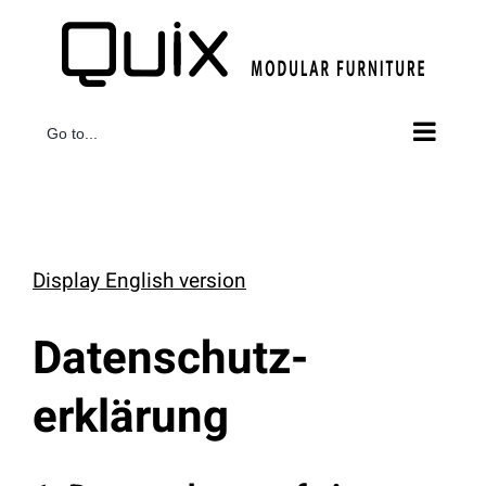
Skip
to
content
Go to...
Display English version
Datenschutz­
erklärung